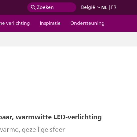
NL
|
Zoeken
België
FR
me verlichting
Inspiratie
Ondersteuning
baar, warmwitte LED-verlichting
warme, gezellige sfeer