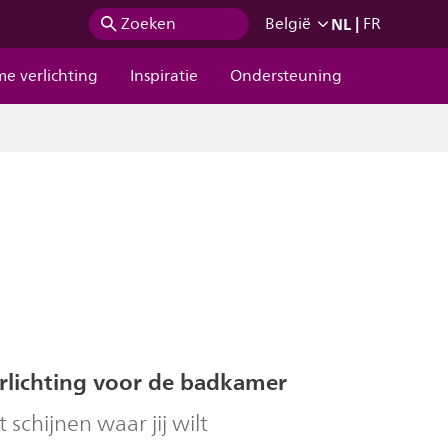
NL
|
Zoeken
België
FR
me verlichting
Inspiratie
Ondersteuning
verlichting voor de badkamer
t schijnen waar jij wilt