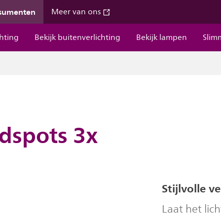
nsumenten
Meer van ons
chting
Bekijk buitenverlichting
Bekijk lampen
Slim
dspots 3x
Stijlvolle 
Laat het lich