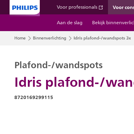
Voor co
Voor professionals
Aan de slag
Bekijk binnenverli
Idris plafond-/wandspots 3x
Home
Binnenverlichting
Plafond-/wandspots
Idris plafond-/wan
8720169299115