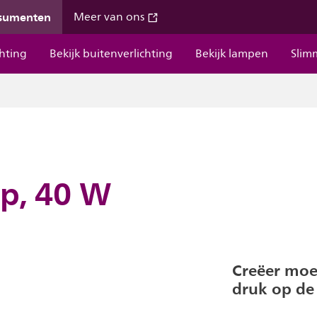
nsumenten
Meer van ons
chting
Bekijk buitenverlichting
Bekijk lampen
Slim
p, 40 W
Creëer moe
druk op de