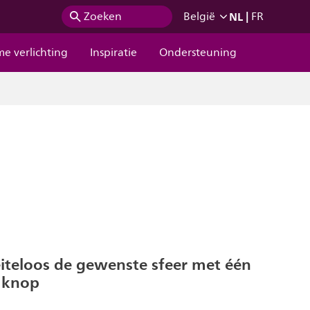
NL
|
Zoeken
België
FR
me verlichting
Inspiratie
Ondersteuning
iteloos de gewenste sfeer met één
 knop