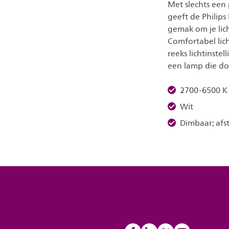
Met slechts een
geeft de Philips
gemak om je lich
Comfortabel lic
reeks lichtinste
een lamp die doet
2700-6500 K
Wit
Dimbaar; afs