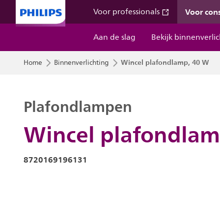
Voor co
Voor professionals
Aan de slag
Bekijk binnenverli
Wincel plafondlamp, 40 W
Home
Binnenverlichting
Plafondlampen
Wincel plafondlam
8720169196131