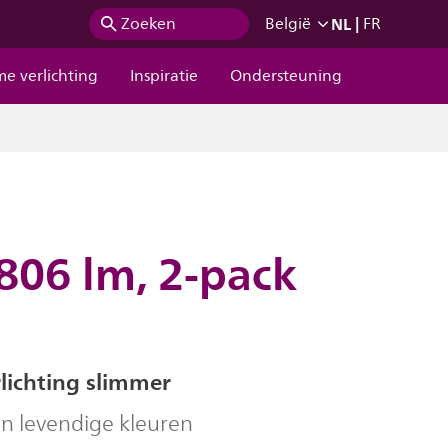
NL
|
Zoeken
België
FR
me verlichting
Inspiratie
Ondersteuning
806 lm, 2-pack
lichting slimmer
 in levendige kleuren