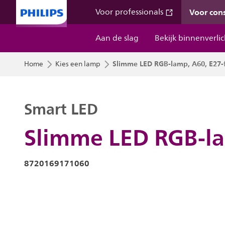
Voor co
Voor professionals
Aan de slag
Bekijk binnenverli
Slimme LED RGB-lamp, A60, E27-fi
Home
Kies een lamp
Smart LED
Slimme LED RGB-lam
8720169171060