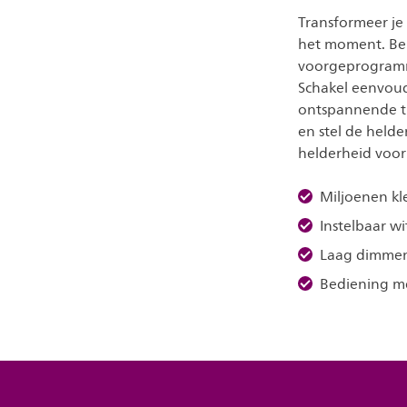
Transformeer je 
het moment. Bep
voorgeprogramme
Schakel eenvoudi
ontspannende ti
en stel de held
helderheid voor
Miljoenen kl
Instelbaar wit
Laag dimme
Bediening m