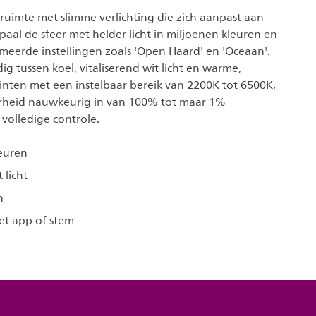
ruimte met slimme verlichting die zich aanpast aan
aal de sfeer met helder licht in miljoenen kleuren en
erde instellingen zoals 'Open Haard' en 'Oceaan'.
g tussen koel, vitaliserend wit licht en warme,
nten met een instelbaar bereik van 2200K tot 6500K,
erheid nauwkeurig in van 100% tot maar 1%
 volledige controle.
euren
 licht
n
et app of stem