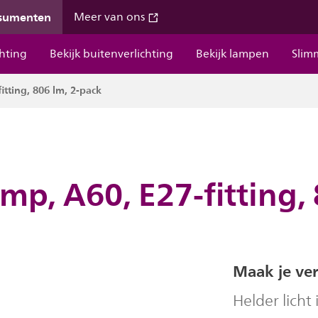
nsumenten
Meer van ons
chting
Bekijk buitenverlichting
Bekijk lampen
Slim
tting, 806 lm, 2-pack
p, A60, E27-fitting, 
Maak je ver
Helder licht