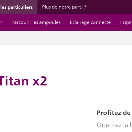
les particuliers
Plus de notre part
r
Parcourir les ampoules
Éclairage connecté
Inspi
Titan x2
Profitez de
Orientez la