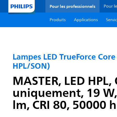
Pour les professionnels
Pour le
Produits
Applications
Servi
Lampes LED TrueForce Core p
HPL/SON)
MASTER, LED HPL, O
uniquement, 19 W,
lm, CRI 80, 50000 h