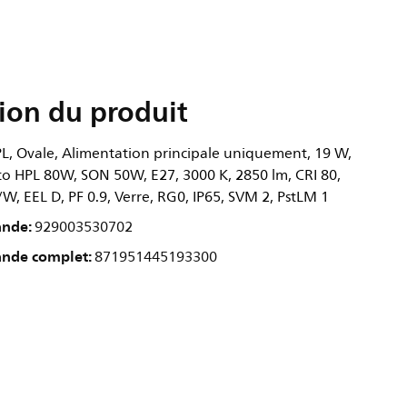
ion du produit
, Ovale, Alimentation principale uniquement, 19 W,
to HPL 80W, SON 50W, E27, 3000 K, 2850 lm, CRI 80,
W, EEL D, PF 0.9, Verre, RG0, IP65, SVM 2, PstLM 1
ande:
929003530702
nde complet:
871951445193300