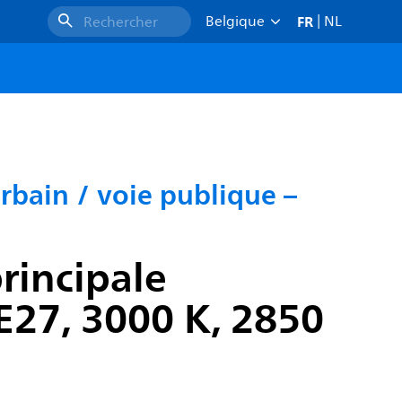
FR
Belgique
|
NL
Rechercher
rbain / voie publique –
rincipale
27, 3000 K, 2850