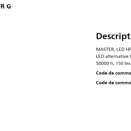
FR G
Descript
MASTER, LED HPL
LED alternative 
50000 h, 150 lm/
Code de comm
Code de comma