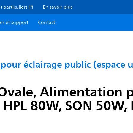
s particuliers
En savoir plus
ces et support
Contact
our éclairage public (espace u
vale, Alimentation p
 HPL 80W, SON 50W, E