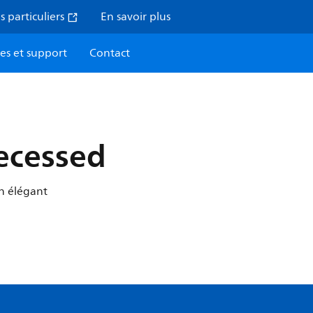
s particuliers
En savoir plus
ces et support
Contact
ecessed
gn élégant