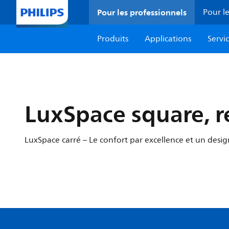
Pour les professionnels
Pour le
Produits
Applications
Servi
LuxSpace square, r
LuxSpace carré – Le confort par excellence et un desi