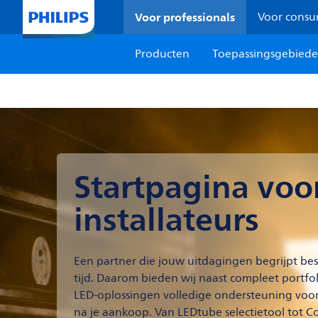
Voor professionals
Voor cons
Producten
Toepassingsgebied
Startpagina voo
installateurs
Een partner die jouw uitdagingen begrijpt bes
tijd. Daarom bieden wij naast compleet portfo
LED-oplossingen volledige ondersteuning voor,
na je aankoop. Van LEDtube selectietool tot C