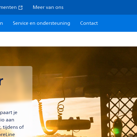
umenten
Meer van ons
en
Service en ondersteuning
Contact
r
paart je
lio aan
 tijdens of
oreLine