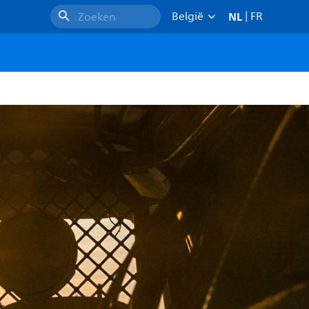
NL
België
|
FR
Zoeken