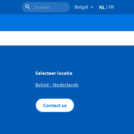
NL
België
|
FR
Zoeken
Selecteer locatie
België - Nederlands
Contact us