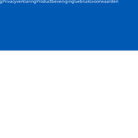
ng
Privacyverklaring
Productbeveiliging
Gebruiksvoorwaarden