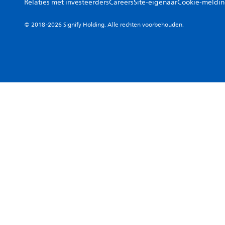
Relaties met investeerders
Careers
Site-eigenaar
Cookie-meldi
© 2018-2026 Signify Holding. Alle rechten voorbehouden.