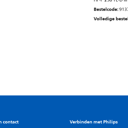
HF-P 258 TL-D I
Bestelcode:
913
Volledige beste
n contact
Verbinden met Philips