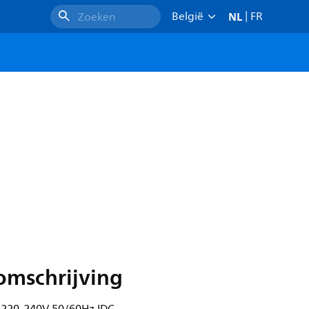
NL
België
|
FR
Zoeken
omschrijving