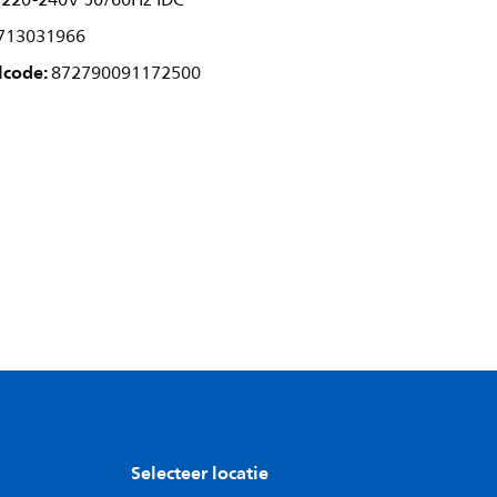
II 220-240V 50/60Hz IDC
713031966
lcode:
872790091172500
Selecteer locatie