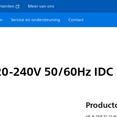
umenten
Meer van ons
en
Service en ondersteuning
Contact
220-240V 50/60Hz IDC
Product